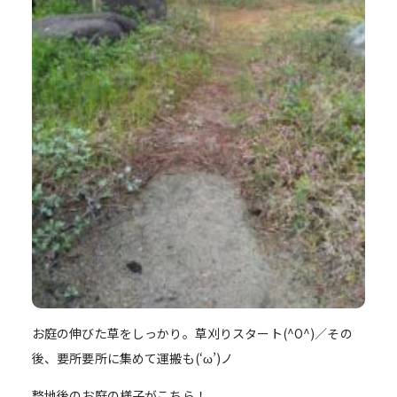
お庭の伸びた草をしっかり。草刈りスタート(^O^)／その
後、要所要所に集めて運搬も(‘ω’)ノ
整地後のお庭の様子がこちら！