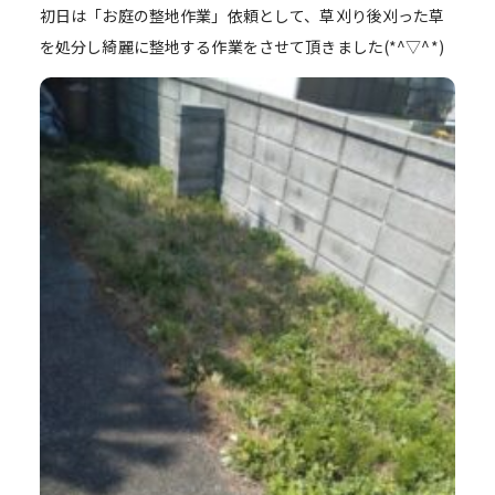
初日は「お庭の整地作業」依頼として、草刈り後刈った草
を処分し綺麗に整地する作業をさせて頂きました(*^▽^*)