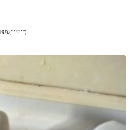
(*^▽^*)