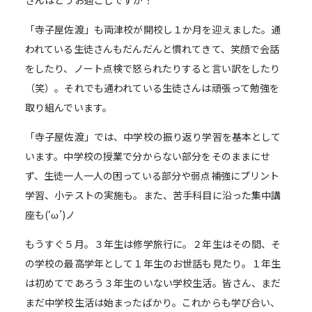
さんはどうお過ごしですか？
「寺子屋佐渡」も両津校が開校し１か月を迎えました。通
われている生徒さんもだんだんと慣れてきて、笑顔で会話
をしたり、ノート点検で怒られたりすると言い訳をしたり
（笑）。それでも通われている生徒さんは頑張って勉強を
取り組んでいます。
「寺子屋佐渡」では、中学校の振り返り学習を基本として
います。中学校の授業で分からない部分をそのままにせ
ず、生徒一人一人の困っている部分や弱点補強にプリント
学習、小テストの実施も。また、苦手科目に沿った集中講
座も(‘ω’)ノ
もうすぐ５月。３年生は修学旅行に。２年生はその間、そ
の学校の最高学年として１年生のお世話も見たり。１年生
は初めてであろう３年生のいない学校生活。皆さん、まだ
まだ中学校生活は始まったばかり。これからも学び合い、