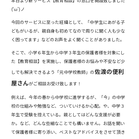
本日より新サービス【教育相談】の窓口を開設致しました
(‘ω’)ノ
今回のサービスに至った経緯として、「中学生にあがる子
どもがいるが、親自身も初めてなので周りに聞く人も少な
く困ってます」などのお声をよく聞くことがありました。
そこで、小学６年生から中学３年生の保護者様を対象にし
た【教育相談】を実施し、保護者様のお悩みや不安など少
佐渡の便利
しでも解決できるよう「元中学校教師」の
屋さん
がご相談お受け致します！
例えば、今年の春から中学校に進学するが、「今」の中学
校の仕組みや勉強など、ついていけるか心配。や、中学３
年生で受験を控えている。親としてはどんな支援が必要
か。など、どんな些細なことでも構いません。お話を聞い
て保護者様に寄り添い、ベストなアドバイスをさせて頂き